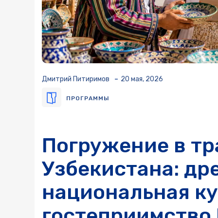
-
Дмитрий Питиримов
20 мая, 2026
ПРОГРАММЫ
Погружение в т
Узбекистана: др
национальная ку
гостеприимство