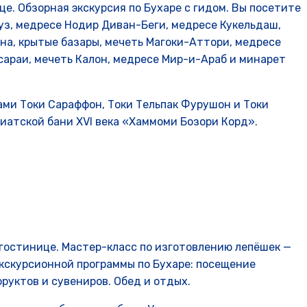
це. Обзорная экскурсия по Бухаре с гидом. Вы посетите
уз, медресе Нодир Диван-Беги, медресе Кукельдаш,
а, крытые базары, мечеть Магоки-Аттори, медресе
сараи, мечеть Калон, медресе Мир-и-Араб и минарет
ами Токи Сараффон, Токи Тельпак Фурушон и Токи
иатской бани XVI века «Хаммоми Бозори Корд».
 гостинице. Мастер-класс по изготовлению лепёшек —
экскурсионной программы по Бухаре: посещение
фруктов и сувениров. Обед и отдых.