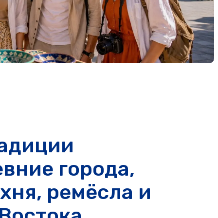
радиции
евние города,
хня, ремёсла и
 Востока