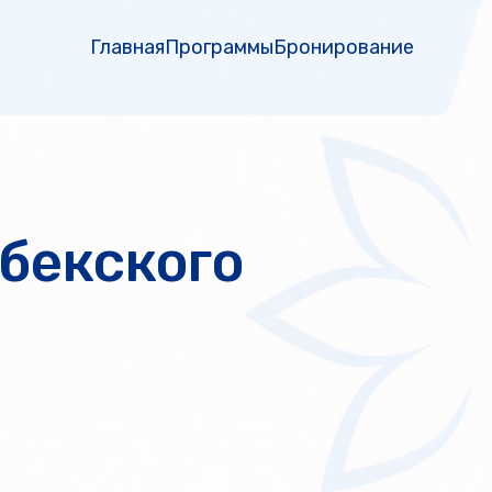
Главная
Программы
Бронирование
збекского