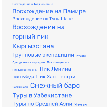
Восхождение в Таджикистане
Восхождение на Памире
Восхождение на Тянь-Шане
Восхождение на
горный пик
Кыргызстана
Групповые экспедиции
Нурата
Однодневные маршруты
Пик Коммунизма
Пик Ленина
Пик Корженевской
Пик Хан‑Тенгри
Пик Победы
Снежный барс
Сармышсай
Туры в Узбекистане
Туры по Средней Азии
Чимган